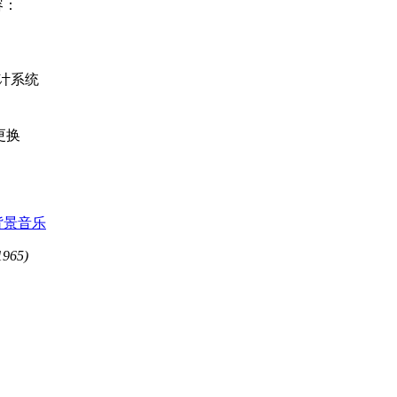
容：
计系统
更换
背景音乐
965)