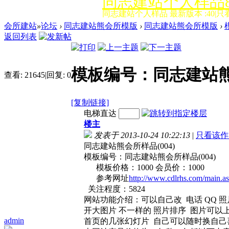
同志建站个人样品8
同志建站个人样品 最新版本 :40|只
会所建站
»
论坛
›
同志建站熊会所模版
›
同志建站熊会所模版
›
返回列表
模板编号：同志建站熊会
查看:
21645
|
回复:
0
[复制链接]
电梯直达
楼主
发表于 2013-10-24 10:22:13
|
只看该作
同志建站熊会所样品(004)
模板编号：同志建站熊会所样品(004)
模板价格：1000 会员价：1000
参考网址
http://www.cdlrhs.com/main.a
关注程度：5824
网站功能介绍：可以自己改 电话 QQ 照
开大图片 不一样的 照片排序 图片可以
admin
首页的几张幻灯片 自己可以随时换自己