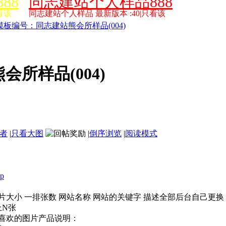
88
同志建站个人样品888
看该
同志建站个人样品 最新版本 :40|只看该
模板编号：同志建站熊会所样品(004)
所样品(004)
者
|
只看大图
|
倒序浏览
|
阅读模式
sp
片大小 一排张数 网站名称 网站的关键字 描述全部后台自己更换
上N张
喜欢的图片产品说明：