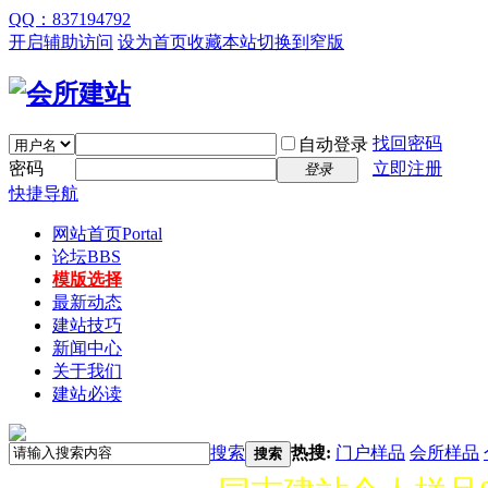
QQ：837194792
开启辅助访问
设为首页
收藏本站
切换到窄版
找回密码
自动登录
密码
立即注册
登录
快捷导航
网站首页
Portal
论坛
BBS
模版选择
最新动态
建站技巧
新闻中心
关于我们
建站必读
搜索
热搜:
门户样品
会所样品
搜索