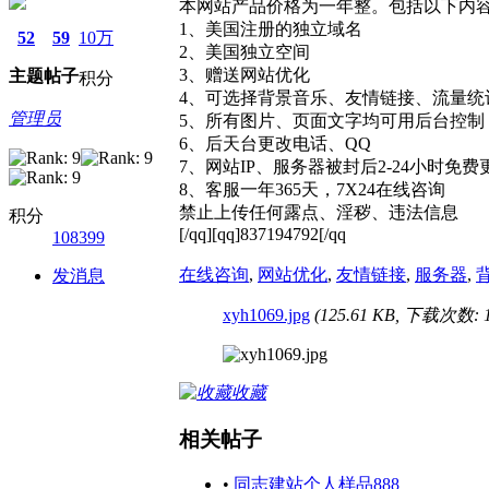
本网站产品价格为一年整。包括以下内
1、美国注册的独立域名
52
59
10万
2、美国独立空间
3、赠送网站优化
主题
帖子
积分
4、可选择背景音乐、友情链接、流量统
管理员
5、所有图片、页面文字均可用后台控制
6、后天台更改电话、QQ
7、网站IP、服务器被封后2-24小时免费
8、客服一年365天，7X24在线咨询
禁止上传任何露点、淫秽、违法信息
积分
[/qq][qq]837194792[/qq
108399
在线咨询
,
网站优化
,
友情链接
,
服务器
,
发消息
xyh1069.jpg
(125.61 KB, 下载次数: 1
收藏
相关帖子
•
同志建站个人样品888