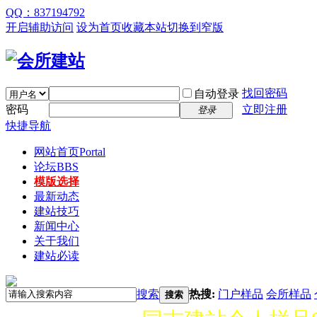
QQ：837194792
开启辅助访问
设为首页
收藏本站
切换到窄版
找回密码
自动登录
密码
立即注册
登录
快捷导航
网站首页
Portal
论坛
BBS
模版选择
最新动态
建站技巧
新闻中心
关于我们
建站必读
搜索
热搜:
门户样品
会所样品
搜索