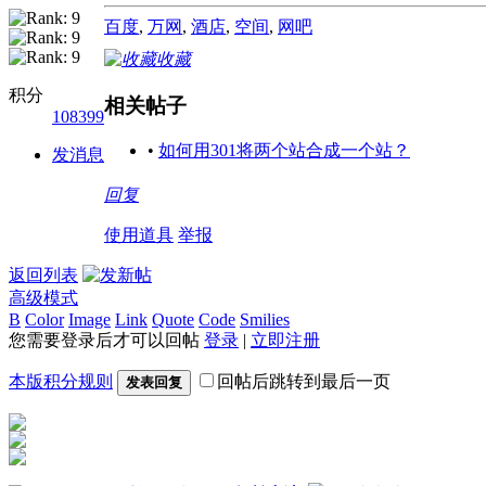
百度
,
万网
,
酒店
,
空间
,
网吧
收藏
积分
相关帖子
108399
•
如何用301将两个站合成一个站？
发消息
回复
使用道具
举报
返回列表
高级模式
B
Color
Image
Link
Quote
Code
Smilies
您需要登录后才可以回帖
登录
|
立即注册
本版积分规则
回帖后跳转到最后一页
发表回复