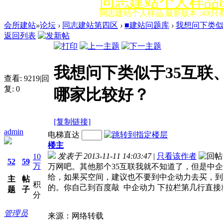
同志建站个人样品8
同志建站个人样品 最新版本 :40|只
会所建站
»
论坛
›
同志建站第四区
›
■建站问题库
›
我想问下类似
返回列表
我想问下类似于35互联
查看:
9219
|
回
复:
0
哪家比较好？
[复制链接]
admin
电梯直达
楼主
发表于 2013-11-11 14:03:47
|
只看该作者
10
52
59
万
万网吧。其他那个35互联我就不知道了，但是中
给，如果买空间，建议也不要到中企动力去买，到
主
帖
积
的。你自己到百度敲 中企动力 下拉栏第几行直接
题
子
分
管理员
来源：网络转载